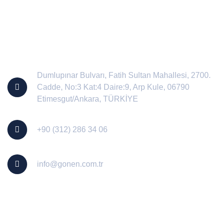
İletişim
Dumlupınar Bulvarı, Fatih Sultan Mahallesi, 2700.
Cadde, No:3 Kat:4 Daire:9, Arp Kule, 06790
Etimesgut/Ankara, TÜRKİYE
+90 (312) 286 34 06
info@gonen.com.tr