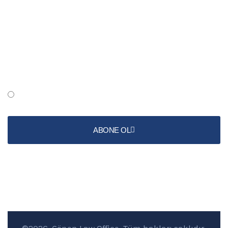
Abone Ol
Şartlar ve koşulları okudum ve kabul ediyorum
ABONE OL