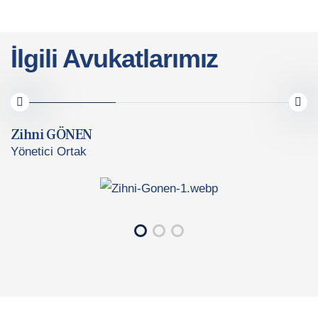
İlgili Avukatlarımız
ni GÖNEN
Sül
tici Ortak
Orta