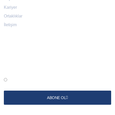
Kariyer
Ortaklıklar
İletişim
Abone Ol
Şartlar ve koşulları okudum ve kabul ediyorum
ABONE OL