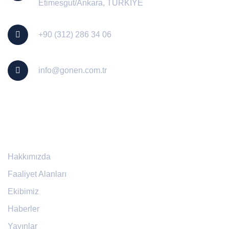
Etimesgut/Ankara, TÜRKİYE
+90 (312) 286 34 06
info@gonen.com.tr
Yararlı Linkler
Hakkımızda
Faaliyet Alanları
Ekibimiz
Haberler
Yayınlar