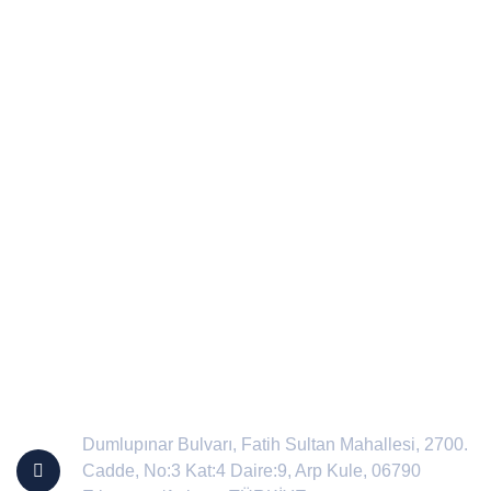
İletişim
Dumlupınar Bulvarı, Fatih Sultan Mahallesi, 2700.
Cadde, No:3 Kat:4 Daire:9, Arp Kule, 06790